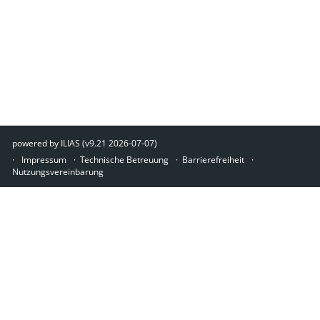
powered by ILIAS (v9.21 2026-07-07)
Impressum
Technische Betreuung
Barrierefreiheit
Nutzungsvereinbarung