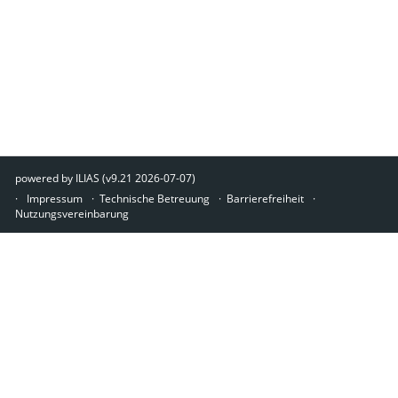
powered by ILIAS (v9.21 2026-07-07)
Impressum
Technische Betreuung
Barrierefreiheit
Nutzungsvereinbarung