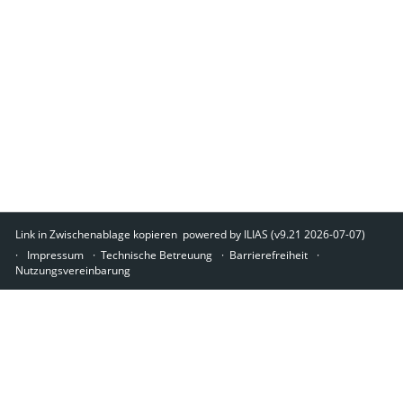
Link in Zwischenablage kopieren
powered by ILIAS (v9.21 2026-07-07)
Impressum
Technische Betreuung
Barrierefreiheit
Nutzungsvereinbarung