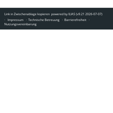
Link in Zwischenablage kopieren
powered by ILIAS (v9.21 2026-07-07)
Impressum
Technische Betreuung
Barrierefreiheit
Nutzungsvereinbarung