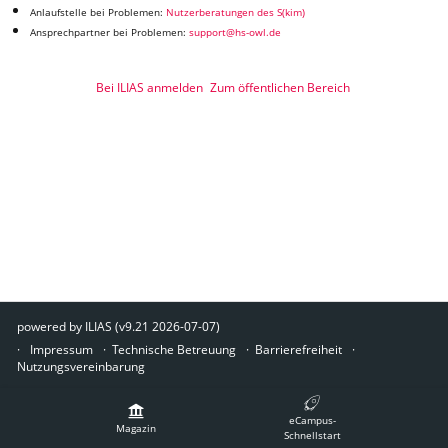
Anlaufstelle bei Problemen:
Nutzerberatungen des S(kim)
Ansprechpartner bei Problemen:
support@hs-owl.de
Bei ILIAS anmelden
Zum öffentlichen Bereich
powered by ILIAS (v9.21 2026-07-07)
Impressum
Technische Betreuung
Barrierefreiheit
Nutzungsvereinbarung
eCampus-
Magazin
Schnellstart