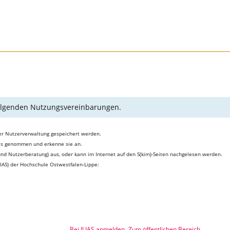
 folgenden Nutzungsvereinbarungen.
er Nutzerverwaltung gespeichert werden.
is genommen und erkenne sie an.
 und Nutzerberatung) aus, oder kann im Internet auf den S(kim)-Seiten nachgelesen werden.
IAS) der Hochschule Ostwestfalen-Lippe:
Bei ILIAS anmelden
Zum öffentlichen Bereich