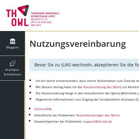
Nutzungsvereinbarung
Magazin
Bevor Sie zu ILIAS wechseln, akzeptieren Sie die
eCampus-
Schnellstart
Ich bin damit einverstanden, dass meine Nutzerdaten zum Zwecke d
Mit diesem Antrag habe ich die
Nutzerordnung des S(kim)
zur Kenntn
Die Nutzerordnung hängt in den Anlaufstellen des S(kim) (Bibliothek
Allgemeine Informationen zum Zugang der Lernplattform eCampus (IL
Online-Hilfe
Anlaufstelle bei Problemen:
Nutzerberatungen des S(kim)
Ansprechpartner bei Problemen:
support@hs-owl.de