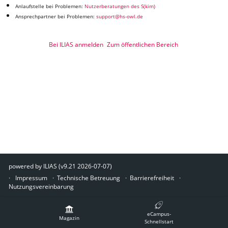
Anlaufstelle bei Problemen:
Nutzerberatungen des S(kim)
Ansprechpartner bei Problemen:
support@hs-owl.de
Bei ILIAS anmelden
Zum öffentlichen Bereich
powered by ILIAS (v9.21 2026-07-07)
Impressum
Technische Betreuung
Barrierefreiheit
Nutzungsvereinbarung
eCampus-
Magazin
Schnellstart