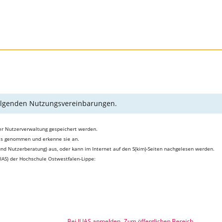
 folgenden Nutzungsvereinbarungen.
er Nutzerverwaltung gespeichert werden.
is genommen und erkenne sie an.
 und Nutzerberatung) aus, oder kann im Internet auf den S(kim)-Seiten nachgelesen werden.
IAS) der Hochschule Ostwestfalen-Lippe:
Bei ILIAS anmelden
Zum öffentlichen Bereich