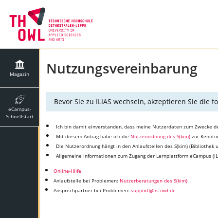
Nutzungsvereinbarung
Magazin
Bevor Sie zu ILIAS wechseln, akzeptieren Sie die
eCampus-
Schnellstart
Ich bin damit einverstanden, dass meine Nutzerdaten zum Zwecke d
Mit diesem Antrag habe ich die
Nutzerordnung des S(kim)
zur Kenntn
Die Nutzerordnung hängt in den Anlaufstellen des S(kim) (Bibliothek
Allgemeine Informationen zum Zugang der Lernplattform eCampus (IL
Online-Hilfe
Anlaufstelle bei Problemen:
Nutzerberatungen des S(kim)
Ansprechpartner bei Problemen:
support@hs-owl.de