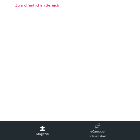
Zum öffentlichen Bereich
Impressum
Technische Betreuung
Barrierefreiheit
eCampus-
Nutzungsvereinbarung
Magazin
Schnellstart