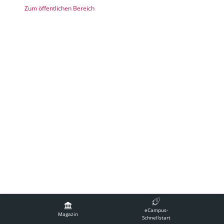
Zum öffentlichen Bereich
Impressum
Technische Betreuung
Barrierefreiheit
eCampus-
Nutzungsvereinbarung
Magazin
Schnellstart