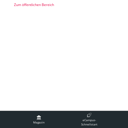
Zum öffentlichen Bereich
Impressum
Technische Betreuung
Barrierefreiheit
eCampus-
Nutzungsvereinbarung
Magazin
Schnellstart