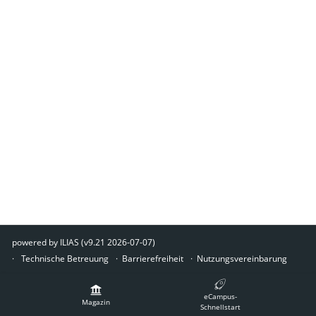
powered by ILIAS (v9.21 2026-07-07)
Technische Betreuung
Barrierefreiheit
Nutzungsvereinbarung
eCampus-
Magazin
Schnellstart